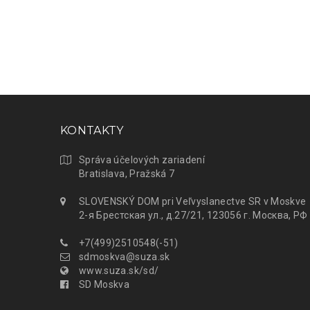
KONTAKTY
Správa účelových zariadení
Bratislava, Pražská 7
SLOVENSKÝ DOM pri Veľvyslanectve SR v Moskve
2-я Брестская ул., д.27/21, 123056 г. Москва, РФ
+7(499)2510548(-51)
sdmoskva@suza.sk
www.suza.sk/sd/
SD Moskva