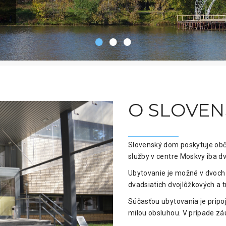
O SLOVE
Slovenský dom poskytuje obč
služby v centre Moskvy iba 
Ubytovanie je možné v dvoch
dvadsiatich dvojlôžkových a t
Súčasťou ubytovania je pripoj
milou obsluhou. V prípade zá